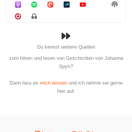
Episode
Episodes
Episo
Show
List
Podcas
Informa
Show
Menu
Du kennst weitere Quellen
zum hören und lesen von Geschichten von Johanna
Spyri?
Dann lass es
mich wissen
und ich nehme sie gerne
hier auf.