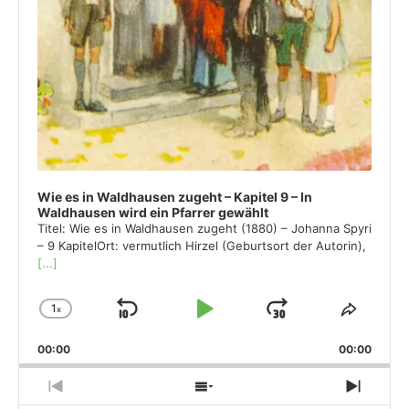
Wie es in Waldhausen zugeht – Kapitel 9 – In
Waldhausen wird ein Pfarrer gewählt
Titel: Wie es in Waldhausen zugeht (1880) – Johanna Spyri
– 9 KapitelOrt: vermutlich Hirzel (Geburtsort der Autorin),
[...]
1
x
Skip
Play
Jump
Change
Share
Playback
This
Backward
Pause
Forward
00:00
Rate
00:00
Episod
Previous
Show
Next