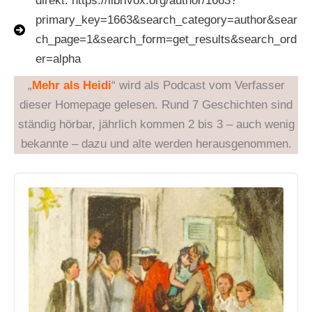
direkt: https://librivox.org/author/1663?
primary_key=1663&search_category=author&sear
ch_page=1&search_form=get_results&search_ord
er=alpha
„
Mehr als Heidi
“ wird als Podcast vom Verfasser
dieser Homepage gelesen. Rund 7 Geschichten sind
ständig hörbar, jährlich kommen 2 bis 3 – auch wenig
bekannte – dazu und alte werden herausgenommen.
Audio
Player